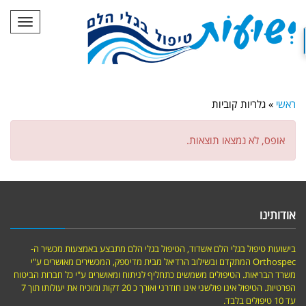
תפריט
ראשי
»
גלריות קוביות
אופס, לא נמצאו תוצאות.
אודותינו
בישועות טיפול בגלי הלם אשדוד, הטיפול בגלי הלם מתבצע באמצעות מכשיר ה-
Orthospec המתקדם ובשילוב הרדיאל מבית מדיספק, המכשירים מאושרים ע"י
משרד הבריאות. הטיפולים משמשים כתחליף לניתוח ומאושרים ע"י כל חברות הביטוח
הפרטיות. הטיפול אינו פולשני אינו חודרני ואורך כ 20 דקות ומוכיח את יעולותו תוך 7
עד 10 טיפולים בלבד.