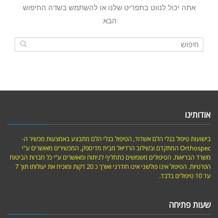
אתה יכול לנווט בתפריט שלנו או להשתמש בשדה החיפוש
הבא:
אודותינו
בישועות טיפול בגלי הלם אשדוד, הטיפול בגלי הלם מתבצע באמצעות מכשיר ה-
Orthospec המתקדם ובשילוב הרדיאל מבית מדיספק, המכשירים מאושרים ע"י
משרד הבריאות. הטיפולים משמשים כתחליף לניתוח ומאושרים ע"י כל חברות הביטוח
הפרטיות. הטיפול אינו פולשני אינו חודרני ואורך כ 20 דקות ומוכיח את יעולותו תוך 7
עד 10 טיפולים בלבד.
שעות פתיחה